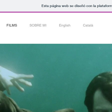
Esta página web se diseñó con la platafor
FILMS
SOBRE MI
English
Català