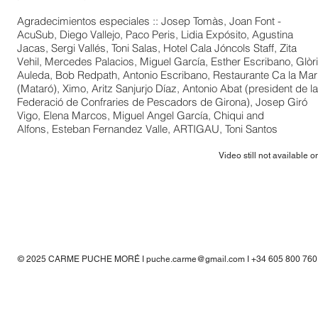
Agradecimientos especiales :: Josep Tomàs, Joan Font -
AcuSub, Diego Vallejo, Paco Peris, Lidia Expósito, Agustina
Jacas, Sergi Vallés, Toni Salas, Hotel Cala Jóncols Staff, Zita
Vehil, Mercedes Palacios, Miguel García, Esther Escribano, Glòr
Auleda, Bob Redpath, Antonio Escribano, Restaurante Ca la Mar
(Mataró), Ximo, Aritz Sanjurjo Díaz, Antonio Abat (president de la
Federació de Confraries de Pescadors de Girona), Josep Giró
Vigo, Elena Marcos, Miguel Angel García, Chiqui and
Alfons, Esteban Fernandez Valle, ARTIGAU, Toni Santos ​
Video still not available o
© 2025 CARME PUCHE MORÉ I
puche.carme@gmail.com
I +34 605 800 760