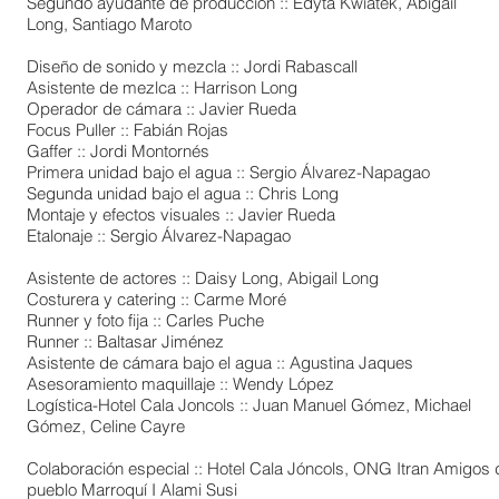
Segundo ayudante de producción :: Edyta Kwiatek, Abigail
Long, Santiago Maroto
Diseño de sonido y mezcla :: Jordi Rabascall
Asistente de mezlca :: Harrison Long
Operador de cámara :: Javier Rueda
Focus Puller :: Fabián Rojas
Gaffer :: Jordi Montornés
Primera unidad bajo el agua :: Sergio Álvarez-Napagao
Segunda unidad bajo el agua :: Chris Long
Montaje y efectos visuales :: Javier Rueda
Etalonaje :: Sergio Álvarez-Napagao
Asistente de actores :: Daisy Long, Abigail Long
Costurera y catering :: Carme Moré
Runner y foto fija :: Carles Puche
Runner :: Baltasar Jiménez
Asistente de cámara bajo el agua :: Agustina Jaques
Asesoramiento maquillaje :: Wendy López
Logística-Hotel Cala Joncols :: Juan Manuel Gómez, Michael
Gómez, Celine Cayre
Colaboración especial :: Hotel Cala Jóncols, ONG Itran Amigos 
pueblo Marroquí I Alami Susi