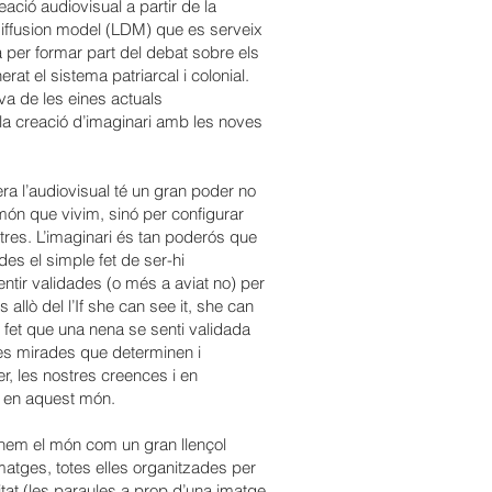
ció audiovisual a partir de la
 diffusion model (LDM) que es serveix
ia per formar part del debat sobre els
at el sistema patriarcal i colonial.
iva de les eines actuals
la creació d’imaginari amb les noves
a l’audiovisual té un gran poder no
ón que vivim, sinó per configurar
res. L’imaginari és tan poderós que
es el simple fet de ser-hi
ntir validades (o més a aviat no) per
allò del l’If she can see it, she can
 fet que una nena se senti validada
ites mirades que determinen i
, les nostres creences i en
s en aquest món.
inem el món com un gran llençol
matges, totes elles organitzades per
mitat (les paraules a prop d’una imatge