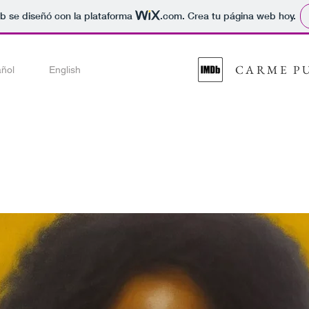
b se diseñó con la plataforma
.com
. Crea tu página web hoy.
CARME P
ñol
English