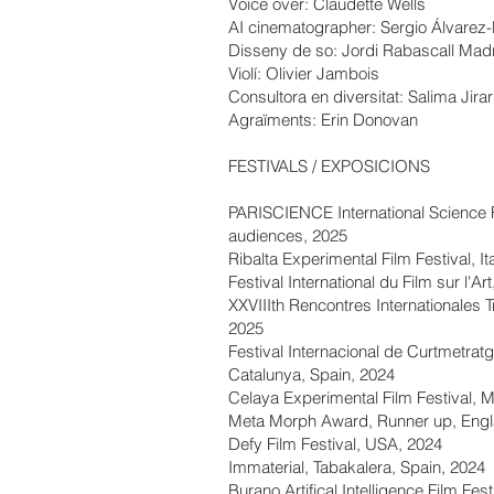
Voice over: Claudette Wells
AI cinematographer: Sergio Álvare
Disseny de so: Jordi Rabascall Mad
Violí: Olivier Jambois
Consultora en diversitat: Salima Jirar
Agraïments: Erin Donovan
FESTIVALS / EXPOSICIONS
PARISCIENCE International Science F
audiences, 2025
Ribalta Experimental Film Festival, It
Festival International du Film sur l'Ar
XXVIIIth Rencontres Internationales T
2025
Festival Internacional de Curtmetrat
Catalunya, Spain, 2024
Celaya Experimental Film Festival, 
Meta Morph Award, Runner up, Engl
Defy Film Festival, USA, 2024
Immaterial, Tabakalera, Spain, 2024
Burano Artifical Intelligence Film Fes