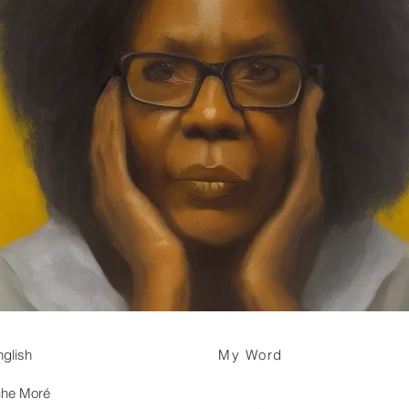
nglish
My Word
che Moré