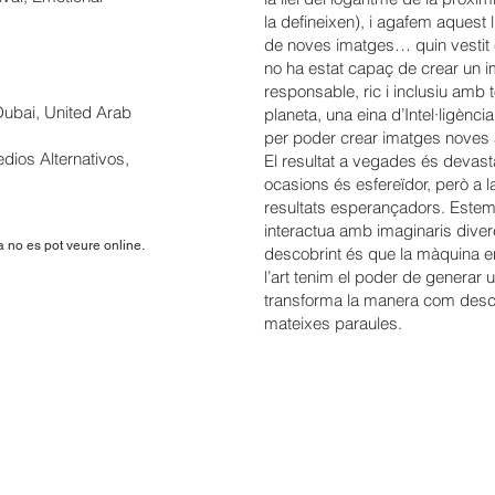
la defineixen), i agafem aquest 
de noves imatges… quin vestit 
no ha estat capaç de crear un ima
responsable, ric i inclusiu amb
f Dubai, United Arab
planeta, una eina d’Intel·ligènci
per poder crear imatges noves a
dios Alternativos,
El resultat a vegades és devasta
ocasions és esfereïdor, però a
resultats esperançadors. Estem
interactua amb imaginaris diver
 no es pot veure online.
descobrint és que la màquina e
l’art tenim el poder de generar
transforma la manera com descriv
mateixes paraules.