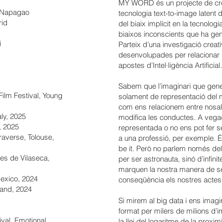
MY WORD és un projecte de crea
z-Napagao
tecnologia text-to-image latent
rid
del biaix implícit en la tecnolog
biaixos inconscients que ha gener
i
Parteix d’una investigació creat
desenvolupades per relacionar 
apostes d’Intel·ligència Artificial.
Sabem que l’imaginari que gener
ilm Festival, Young
solament de representació del m
com ens relacionem entre nosalt
aly, 2025
modifica les conductes. A vegad
t, 2025
representada o no ens pot fer se
raverse, Tolouse,
a una professió, per exemple. És 
be it. Però no parlem només del
ges de Vilaseca,
per ser astronauta, sinó d’infin
marquen la nostra manera de ser
Mexico, 2024
conseqüència els nostres acte
and, 2024
Si mirem al big data i ens imag
format per milers de milions d’i
tival, Emotional
la llei del logaritme de la proxi