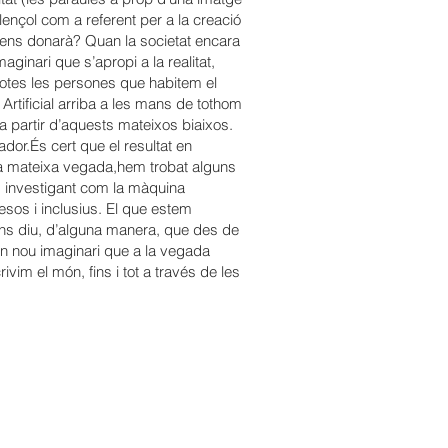
llençol com a referent per a la creació
ens donarà? Quan la societat encara
ginari que s’apropi a la realitat,
 totes les persones que habitem el
a Artificial arriba a les mans de tothom
 partir d’aquests mateixos biaixos.
dor.És cert que el resultat en
 la mateixa vegada,hem trobat alguns
 investigant com la màquina
esos i inclusius. El que estem
ns diu, d’alguna manera, que des de
 un nou imaginari que a la vegada
im el món, fins i tot a través de les